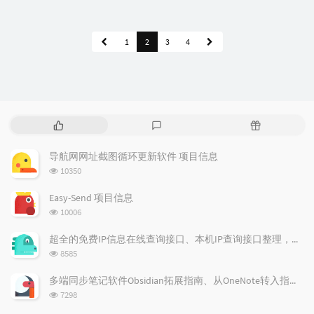
1
2
3
4
P
L
R
o
a
a
p
t
n
导航网网址截图循环更新软件 项目信息
u
e
d
浏
10350
l
s
o
览
a
t
m
次
Easy-Send 项目信息
数:
r
c
a
浏
10006
a
o
r
览
次
r
m
t
超全的免费IP信息在线查询接口、本机IP查询接口整理，国内国际全覆盖
数:
t
m
i
浏
8585
i
e
c
览
次
c
n
l
多端同步笔记软件Obsidian拓展指南、从OneNote转入指南【附速率限制解决方案】
数:
l
t
e
浏
7298
览
e
s
s