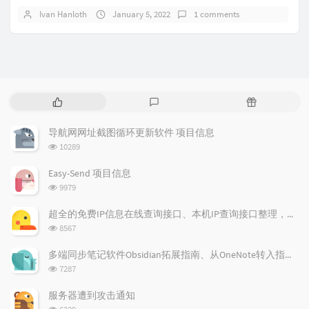
Ivan Hanloth
January 5, 2022
1 comments
P
L
R
o
a
a
p
t
n
导航网网址截图循环更新软件 项目信息
u
e
d
浏
10289
l
s
o
览
a
t
m
次
Easy-Send 项目信息
数:
r
c
a
浏
9979
a
o
r
览
次
r
m
t
超全的免费IP信息在线查询接口、本机IP查询接口整理，国内国际全覆盖
数:
t
m
i
浏
8567
i
e
c
览
次
c
n
l
多端同步笔记软件Obsidian拓展指南、从OneNote转入指南【附速率限制解决方案】
数:
l
t
e
浏
7287
览
e
s
s
次
s
服务器遭到攻击通知
数:
浏